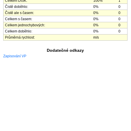
Celkem DISK:
100%
1
Čistě doběhlo:
0%
0
Čistě ale s časem:
0%
0
Celkem s časem:
0%
0
Celkem jednochybových:
0%
0
Celkem doběhlo:
0%
0
Průměrná rychlost:
m/s
Dodatečné odkazy
Zapisování VP