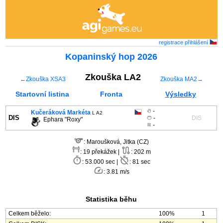
registrace
přihlášení
Kopaninský hop 2026
Zkouška LA2
←Zkouška XSA3
Zkouška MA2→
Startovní listina
Fronta
Výsledky
-
Kučeráková Markéta
L A2
DIS
-
DIS
Ephara "Roxy"
-
: Maroušková, Jitka (CZ)
: 19 překážek |
: 202 m
: 53.000 sec |
: 81 sec
: 3.81 m/s
Statistika běhu
Celkem běželo:
100%
1