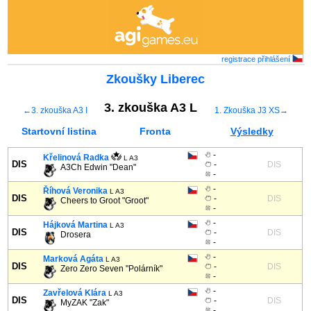
registrace
přihlášení
Zkoušky Liberec
3. zkouška A3 L
←3. zkouška A3 I
1. Zkouška J3 XS→
Startovní listina
Fronta
Výsledky
-
Křelinová Radka
L A3
DIS
-
DIS
A3Ch Edwin "Dean"
-
-
Říhová Veronika
L A3
DIS
-
DIS
Cheers to Groot "Groot"
-
-
Hájková Martina
L A3
DIS
-
DIS
Drosera
-
-
Marková Agáta
L A3
DIS
-
DIS
Zero Zero Seven "Polárník"
-
-
Zavřelová Klára
L A3
DIS
-
DIS
MyZAK "Zak"
-