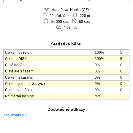
: Hanušová, Hanka (CZ)
: 22 překážek |
: 220 m
: 54.000 sec |
: 88 sec
: 4.07 m/s
Statistika běhu
Celkem běželo:
100%
5
Celkem DISK:
100%
5
Čistě doběhlo:
0%
0
Čistě ale s časem:
0%
0
Celkem s časem:
0%
0
Celkem jednochybových:
0%
0
Celkem doběhlo:
0%
0
Průměrná rychlost:
m/s
Dodatečné odkazy
Zapisování VP