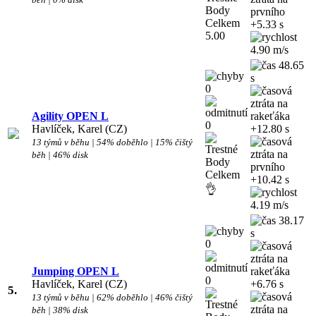
+5.33 s
5.00
4.90 m/s
48.65
s
0
Agility OPEN L
0
Havlíček, Karel (CZ)
+12.80 s
13 týmů v běhu | 54% doběhlo | 15% čištý
běh | 46% disk
+10.42 s
👌
4.19 m/s
38.17
s
0
Jumping OPEN L
0
Havlíček, Karel (CZ)
+6.76 s
5.
13 týmů v běhu | 62% doběhlo | 46% čištý
běh | 38% disk