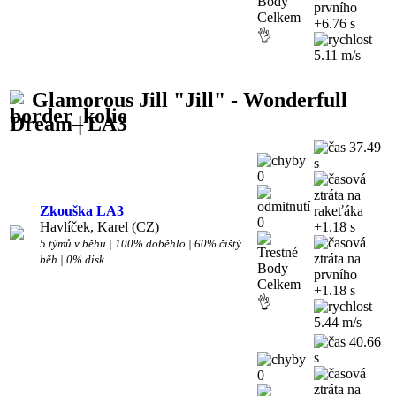
+6.76 s
👌
5.11 m/s
Glamorous Jill "Jill" - Wonderfull
Dream | LA3
37.49
s
0
Zkouška LA3
0
Havlíček, Karel (CZ)
+1.18 s
5 týmů v běhu | 100% doběhlo | 60% čištý
běh | 0% disk
+1.18 s
👌
5.44 m/s
40.66
s
0