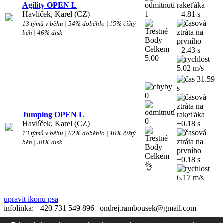
Agility OPEN L
Havlíček, Karel (CZ)
1
+4.81 s
13 týmů v běhu | 54% doběhlo | 15% čištý
běh | 46% disk
+2.43 s
5.00
5.02 m/s
31.59
s
0
Jumping OPEN L
0
Havlíček, Karel (CZ)
+0.18 s
13 týmů v běhu | 62% doběhlo | 46% čištý
běh | 38% disk
+0.18 s
👌
6.17 m/s
upravit ikonu psa
infolinka: +420 731 549 896 | ondrej.rambousek@gmail.com