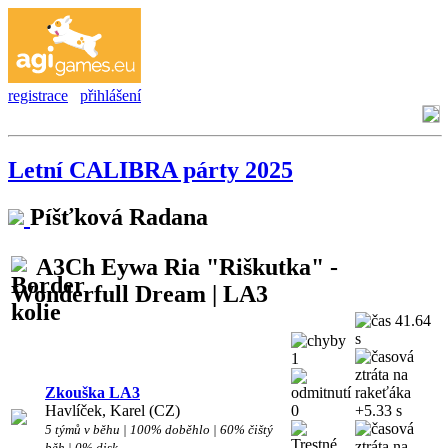
registrace
přihlášení
Letní CALIBRA párty 2025
Píšťková Radana
A3Ch Eywa Ria "Riškutka" -
Wonderfull Dream | LA3
41.64
s
1
Zkouška LA3
Havlíček, Karel (CZ)
0
+5.33 s
5 týmů v běhu | 100% doběhlo | 60% čištý
běh | 0% disk