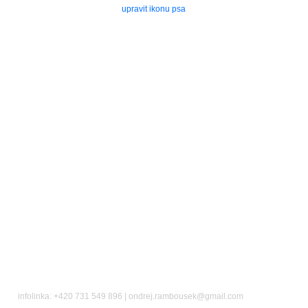
upravit ikonu psa
infolinka: +420 731 549 896 | ondrej.rambousek@gmail.com