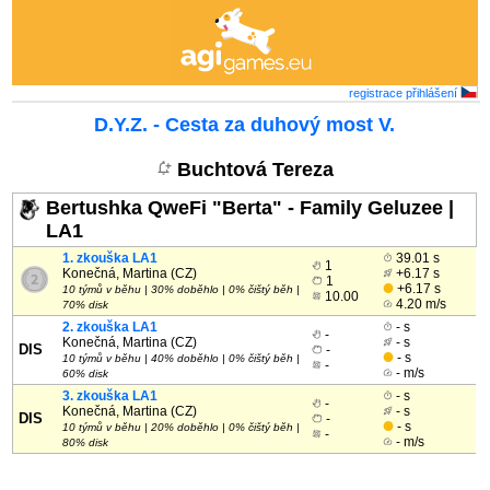
registrace
přihlášení
D.Y.Z. - Cesta za duhový most V.
Buchtová Tereza
Bertushka QweFi "Berta" - Family Geluzee |
LA1
1. zkouška LA1
39.01 s
1
Konečná, Martina (CZ)
+6.17 s
1
+6.17 s
10 týmů v běhu | 30% doběhlo | 0% čištý běh |
10.00
4.20 m/s
70% disk
2. zkouška LA1
- s
-
Konečná, Martina (CZ)
- s
DIS
-
- s
10 týmů v běhu | 40% doběhlo | 0% čištý běh |
-
- m/s
60% disk
3. zkouška LA1
- s
-
Konečná, Martina (CZ)
- s
DIS
-
- s
10 týmů v běhu | 20% doběhlo | 0% čištý běh |
-
- m/s
80% disk