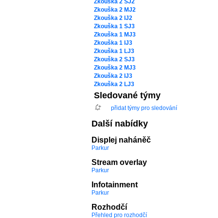
Zkouška 2 SJ2
Zkouška 2 MJ2
Zkouška 2 IJ2
Zkouška 1 SJ3
Zkouška 1 MJ3
Zkouška 1 IJ3
Zkouška 1 LJ3
Zkouška 2 SJ3
Zkouška 2 MJ3
Zkouška 2 IJ3
Zkouška 2 LJ3
Sledované týmy
přidat týmy pro sledování
Další nabídky
Displej naháněč
Parkur
Stream overlay
Parkur
Infotainment
Parkur
Rozhodčí
Přehled pro rozhodčí