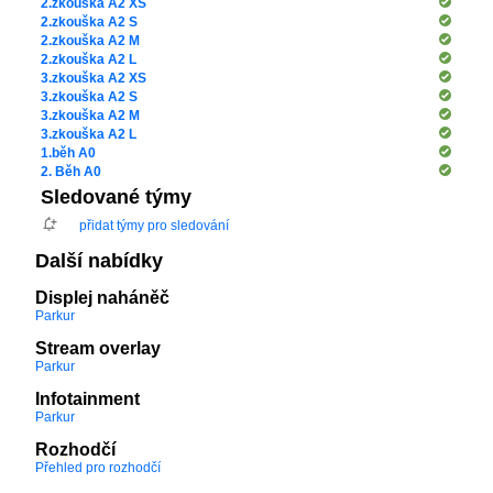
2.zkouška A2 XS
2.zkouška A2 S
2.zkouška A2 M
2.zkouška A2 L
3.zkouška A2 XS
3.zkouška A2 S
3.zkouška A2 M
3.zkouška A2 L
1.běh A0
2. Běh A0
Sledované týmy
přidat týmy pro sledování
Další nabídky
Displej naháněč
Parkur
Stream overlay
Parkur
Infotainment
Parkur
Rozhodčí
Přehled pro rozhodčí