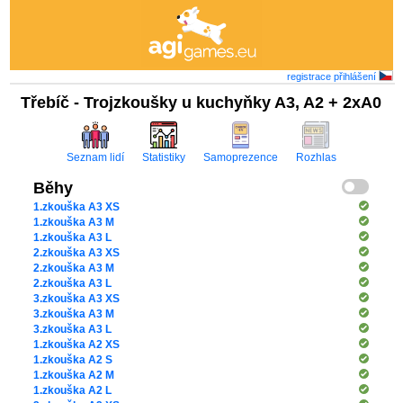
registrace
přihlášení
Třebíč - Trojzkoušky u kuchyňky A3, A2 + 2xA0
Seznam lidí
Statistiky
Samoprezence
Rozhlas
Běhy
1.zkouška A3 XS
1.zkouška A3 M
1.zkouška A3 L
2.zkouška A3 XS
2.zkouška A3 M
2.zkouška A3 L
3.zkouška A3 XS
3.zkouška A3 M
3.zkouška A3 L
1.zkouška A2 XS
1.zkouška A2 S
1.zkouška A2 M
1.zkouška A2 L