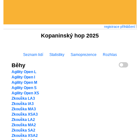
registrace
přihlášení
Kopaninský hop 2025
Seznam lidí
Statistiky
Samoprezence
Rozhlas
Běhy
Agility Open L
Agility Open I
Agility Open M
Agility Open S
Agility Open XS
Zkouška LA3
Zkouška IA3
Zkouška MA3
Zkouška XSA3
Zkouška LA2
Zkouška MA2
Zkouška SA2
Zkouška XSA2